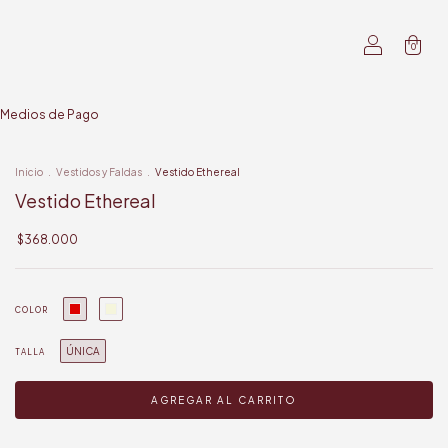
0
Medios de Pago
Inicio
.
Vestidos y Faldas
.
Vestido Ethereal
Vestido Ethereal
$368.000
COLOR
ÚNICA
TALLA