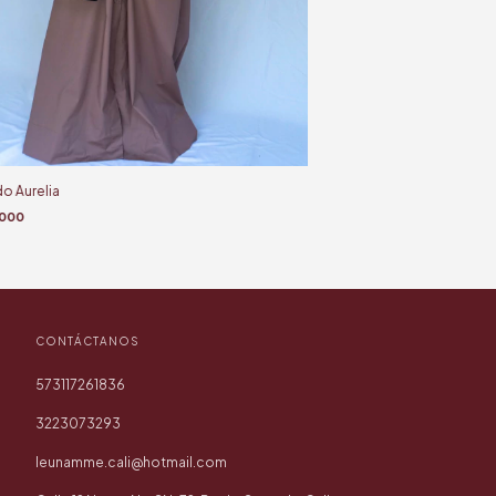
o Aurelia
000
CONTÁCTANOS
573117261836
3223073293
leunamme.cali@hotmail.com